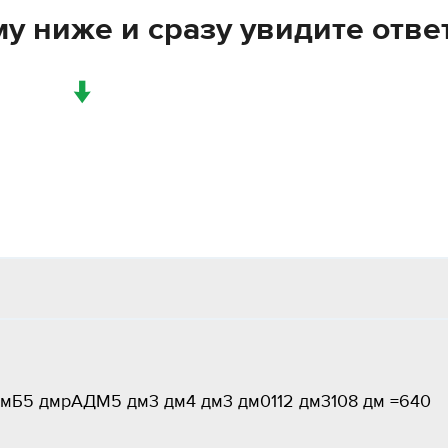
у ниже и сразу увидите отве
↓
 дмБ5 дмрАДМ5 дм3 дм4 дм3 дм0112 дм3108 дм =640