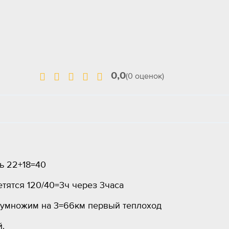
0,0
(0 оценок)
ь 22+18=40
етятся 120/40=3ч через 3часа
2умножим на 3=66км первый теплоход
й.