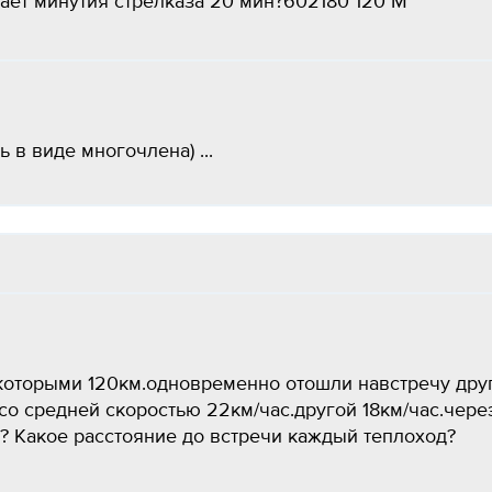
вает минутия стрелказа 20 мин?602180°120°M
ь в виде многочлена) ​...
 которыми 120км.одновременно отошли навстречу дру
 со средней скоростью 22км/час.другой 18км/час.чере
? Какое расстояние до встречи каждый теплоход?