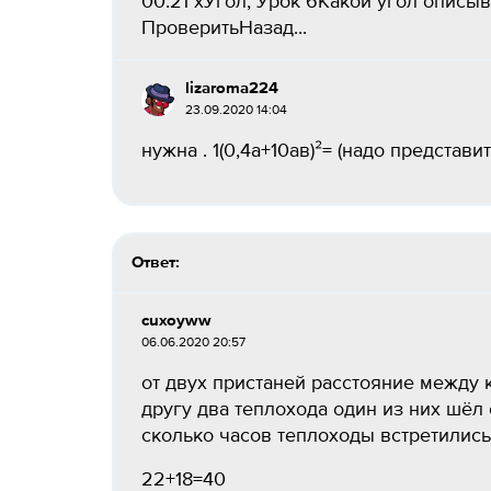
00:21 хУгол, Урок 6Какой угол описы
ПроверитьНазад​...
lizaroma224
23.09.2020 14:04
нужна . 1(0,4а+10ав)²= (надо представит
Ответ:
cuxoyww
06.06.2020 20:57
от двух пристаней расстояние между
другу два теплохода один из них шёл
сколько часов теплоходы встретились
22+18=40