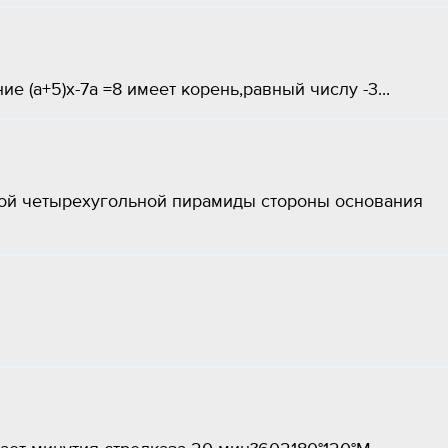
е (а+5)х-7а =8 имеет корень,равный числу -3...
ной четырехугольной пирамиды стороны основания