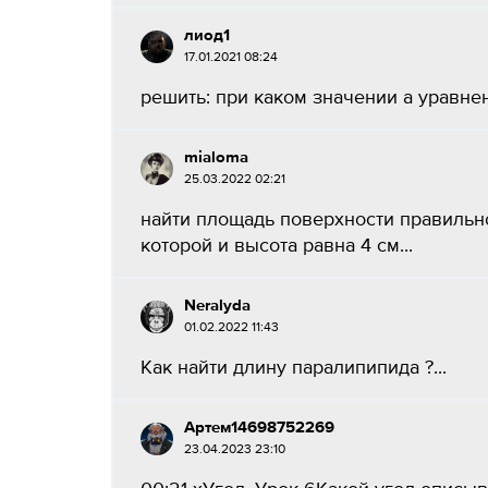
лиод1
17.01.2021 08:24
решить: при каком значении а уравнени
mialoma
25.03.2022 02:21
найти площадь поверхности правиль
которой и высота равна 4 см​...
Neralyda
01.02.2022 11:43
Как найти длину паралипипида ?​...
Артем14698752269
23.04.2023 23:10