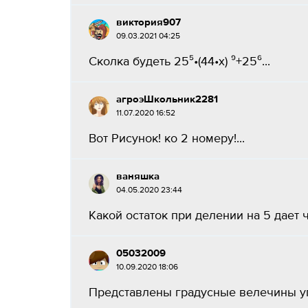
виктория907
09.03.2021 04:25
Сколка будеть 25⁵•(44•x) ⁹+25⁶​...
агроэШкольник2281
11.07.2020 16:52
Вот Рисунок! ко 2 номеру!​...
ваняшка
04.05.2020 23:44
Какой остаток при делении на 5 дает чи
05032009
10.09.2020 18:06
Представлены градусные велечины углов