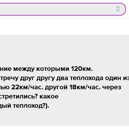
ояние между которыми 120км.
речу друг другу два теплохода один и
ью 22км/час. другой 18км/час. через
стретились? какое
ый теплоход?).