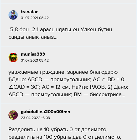
tranatar
31.07.2021 08:42
-5,8 бен -2,1 арасындагы ен Улкен бутин
санды аныктаныз​...
munisa333
31.07.2021 08:42
уважаемые граждане, заранее благодарю
1)Дано: ABCD — прямоугольник; AC ∩ BD = 0;
∠CAD = 30°; AC = 12 см. Найти: PAOB. 2) Дано:
ABCD — прямоугольник; BM — биссектриса...
gabidullina200p00tmn
23.04.2022 16:03
Разделить на 10 убрать 0 от делимого,
разделить на 100 убрать два 0 от делимого,