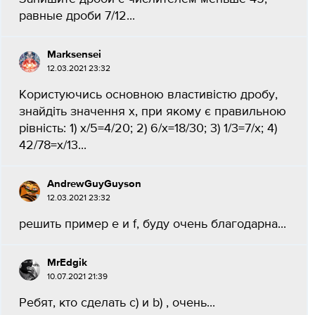
равные дроби 7/12...
Marksensei
12.03.2021 23:32
Користуючись основною властивістю дробу,
знайдіть значення x, при якому є правильною
рівність: 1) x/5=4/20; 2) 6/x=18/30; 3) 1/3=7/x; 4)
42/78=x/13...
AndrewGuyGuyson
12.03.2021 23:32
решить пример e и f, буду очень благодарна...
MrEdgik
10.07.2021 21:39
Ребят, кто сделать c) и b) , очень...