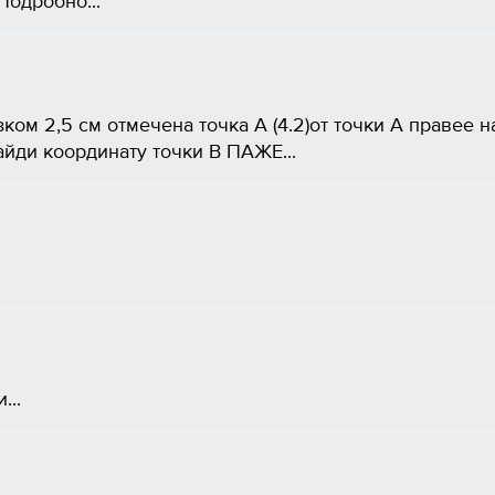
= Подробно...
ом 2,5 см отмечена точка А (4.2)от точки А правее н
айди координату точки B ПАЖЕ​...
...