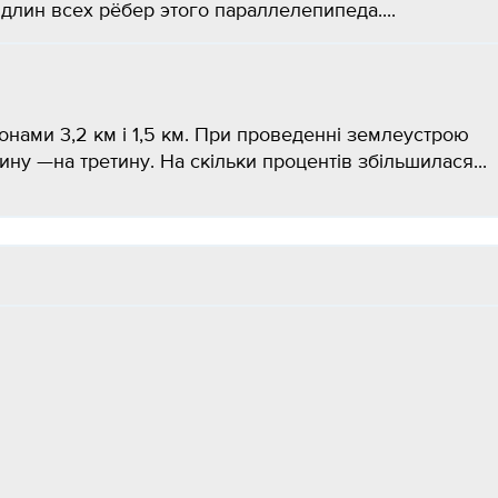
длин всех рёбер этого параллелепипеда....
нами 3,2 км і 1,5 км. При проведенні землеустрою
ну —на третину. На скільки процентів збільшилася...