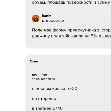
объем, площадь поверхности и сумму 
imbiz
17.10.2020 23:22
Поле має форму прямокутника зі сторо
довжину поля збільшили на 5%, а шири
Ответ:
pionlime
23.05.2020 15:06
в первом киоске х+30
во втором х
в третьем х+40