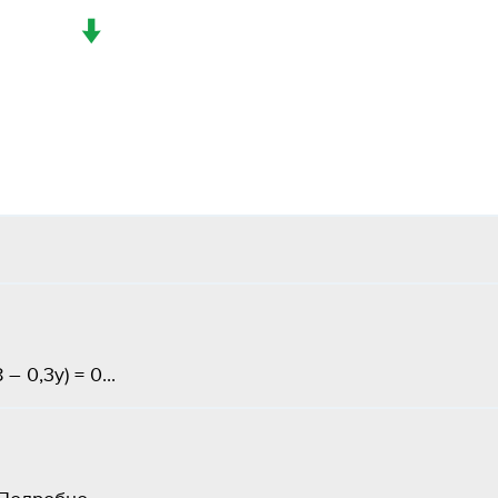
↓
– 0,3y) = 0​...