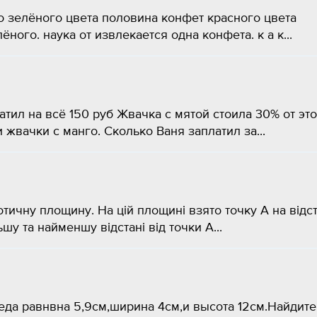
о зелёного цвета половина конфет красного цвета
ного. наука от извлекается одна конфета. к а к...
атил на всё 150 руб Жвачка с мятой стоила 30% от эт
 жвачки с манго. Сколько Ваня заплатил за...
тичну площину. На цій площині взято точку А на відст
ьшу та найменшу відстані від точки А...
да равнвна 5,9см,ширина 4см,и высота 12см.Найдите