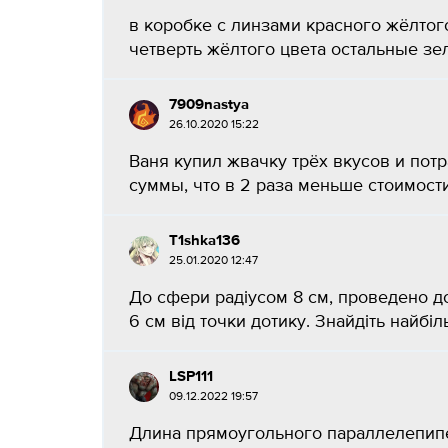
в коробке с линзами красного жёлтог
четверть жёлтого цвета остальные зелё
7909nastya
26.10.2020 15:22
Ваня купил жвачку трёх вкусов и потр
суммы, что в 2 раза меньше стоимости
T1shka136
25.01.2020 12:47
До сфери радіусом 8 см, проведено до
6 см від точки дотику. Знайдіть найбіл
LSP111
09.12.2022 19:57
Длина прямоугольного параллелепипе