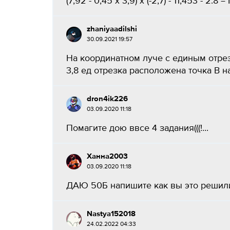
(7,92 - 0,45 x 3,9) x (-2,7) - 11,453 - 2:8 
zhaniyaadilshi
30.09.2021 19:57
На координатном луче с единым отрезк
3,8 ед отрезка расположена точка B н
dron4ik226
03.09.2020 11:18
Помагите дою ввсе 4 задания(((!...
Ханна2003
03.09.2020 11:18
ДАЮ 50Б напишите как вы это решили
Nastya152018
24.02.2022 04:33