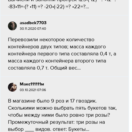
-83•11=-(? •11) =? -20•(-22) =? •22=?...
asadbek7703
30.11.2020 07:40
Перевозили некоторое количество
контейнеров двух типов; масса каждого
контейнера первого типа составляла 0,4 т, а
масса каждого контейнера второго типа
составляла 0,7 т. Общий вес...
Макс111111м
03.10.2021 07:06
В магазине было 9 роз и 17 гвоздик.
Сколькими можно выбрать пять букетов так,
чтобы между ними было ровно три розы?
Промежуточный результат: три розы на
выбор ___ видов. ответ: Букеты...