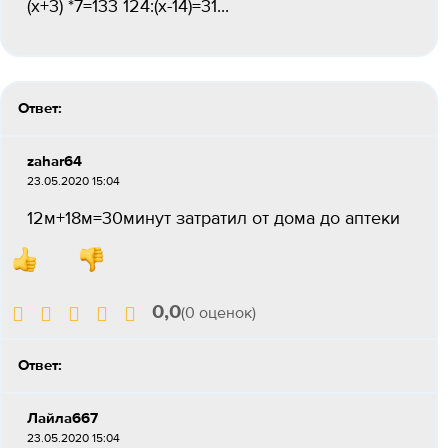
(х+3) *7=133 124:(х-14)=31...
Ответ:
zahar64
23.05.2020 15:04
12м+18м=30минут затратил от дома до аптеки
0,0
(0 оценок)
Ответ:
Лайла667
23.05.2020 15:04