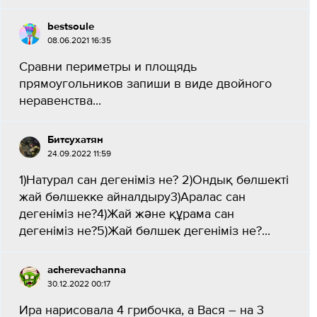
bestsoule
08.06.2021 16:35
Сравни периметры и площядь
прямоугольников запиши в виде двойного
неравенства...
Битсухатян
24.09.2022 11:59
1)Натурал сан дегеніміз не? 2)Ондық бөлшекті
жай бөлшекке айналдыру3)Аралас сан
дегеніміз не?4)Жай және құрама сан
дегеніміз не?5)Жай бөлшек дегеніміз не?​...
acherevachanna
30.12.2022 00:17
Ира нарисовала 4 грибочка, а Вася – на 3