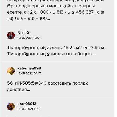
Әріптердің орнына мәнін қойып, оларды
есепте. а : 2 a +800 - Ь 813 - Ь а+456 387 +а (a
+8) +ь a = 9 b = 100​...
Nikki21
03.07.2021 23:25
Тік төртбұрыштың ауданы 16,2 см2 ені 3,6 см.
Тік төртбұрыштың ұзындығын табыңыз....
katyunya998
12.05.2022 04:17
56+(111-505:5)×3-10 расставить порядк
действия​...
kote03012
20.06.2021 19:10