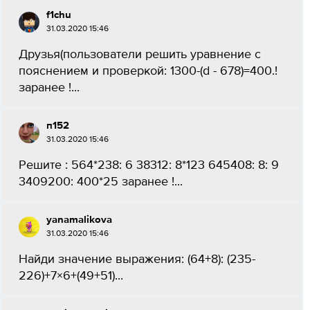
f1chu
31.03.2020 15:46
Друзья(пользователи решить уравнение с
пояснением и проверкой: 1300-(d - 678)=400.!
заранее !...
п152
31.03.2020 15:46
Решите : 564*238: 6 38312: 8*123 645408: 8: 9
3409200: 400*25 заранее !...
yanamalikova
31.03.2020 15:46
Найди значение выражения: (64+8): (235-
226)+7×6+(49+51)...