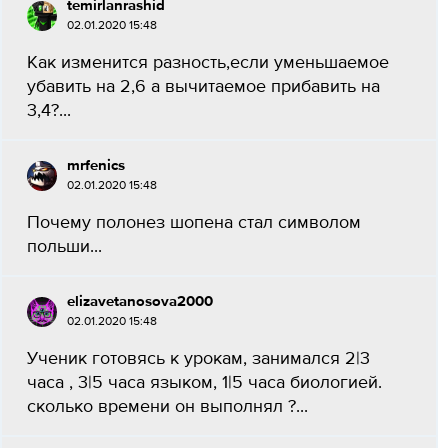
temirlanrashid
02.01.2020 15:48
Как изменится разность,если уменьшаемое
убавить на 2,6 а вычитаемое прибавить на
3,4?...
mrfenics
02.01.2020 15:48
Почему полонез шопена стал символом
польши...
elizavetanosova2000
02.01.2020 15:48
Ученик готовясь к урокам, занимался 2|3
часа , 3|5 часа языком, 1|5 часа биологией.
сколько времени он выполнял ?...