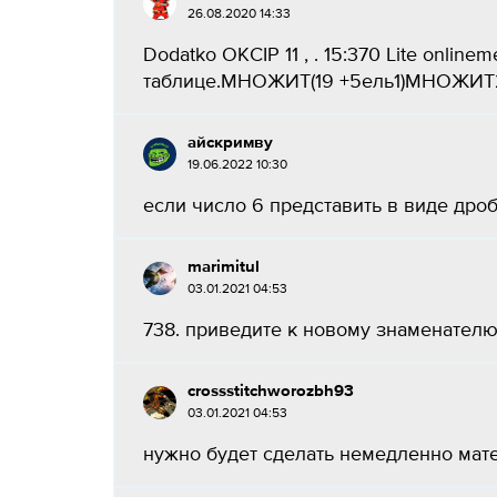
26.08.2020 14:33
Dodatko OKCIP 11 , . 15:370 Lite onli
таблице.МНОЖИТ(19 +5ель1)МНОЖИТ2ел
айскримву
19.06.2022 10:30
если число 6 представить в виде дроби
marimitul
03.01.2021 04:53
738. приведите к новому знаменателю 
crossstitchworozbh93
03.01.2021 04:53
нужно будет сделать немедленно матем