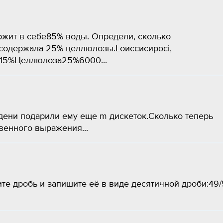
ржит в себе85% воды. Определи, сколько
содержала 25% целлюлозы.Loиссисиpoci,
15%Целлюлоза25%6000...
дени подарили ему еще m дискеток.Сколько теперь
квенного выражения...
е дробь и запишите её в виде десятичной дроби:49/