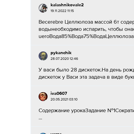
kalashnikovale2
19.11.2022 11:15
Becerebre Целлюлоза массой 6т соде
водынеобходимо испарить, чтобы она
ueroВода85%Вода75%ВодаЦеллюлоза
pykanchik
28.07.2020 12:46
У васи было 28 дискеток.На день рож
дискеток у Васи эта задача в виде бу
iva0607
20.05.2021 03:10
Содержание урокаЗадание №1Сократит
...