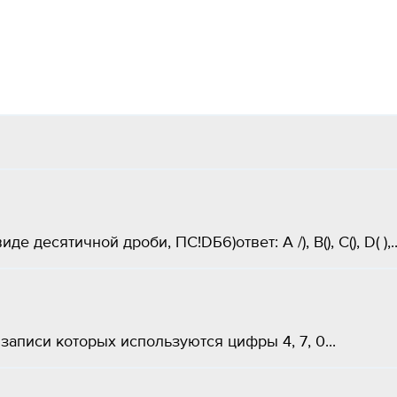
 десятичной дроби, ПС!DБ6)ответ: А /), B(), C(), D( ),​..
аписи которых используются цифры 4, 7, 0​...