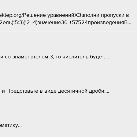
nemektep.org/Решение уравненийХЗаполни пропуски в
ь(15:3)(12 -4)значениe30 +57524произведенияВ...
 со знаменателем 3, то числитель будет:...
и Представьте в виде десятичной дроби:...
атику​...