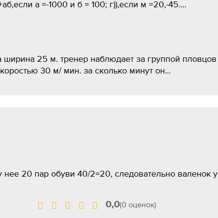
если а =-1000 и б = 100; г)),если м =20,-45....
а ширина 25 м. тренер наблюдает за группой пловцов
коростью 30 м/ мин. за сколько минут он...
 у нее 20 пар обуви 40/2=20, следовательно валенок у
0,0
(0 оценок)