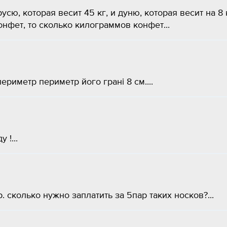
сю, которая весит 45 кг, и дуню, которая весит на 8 
онфет, то сколько килограммов конфет...
ериметр периметр його грані 8 см....
 !...
 сколько нужно заплатить за 5пар таких носков?...