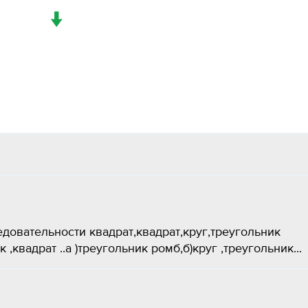
↓
овательности квадрат,квадрат,круг,треугольник
 ,квадрат ..а )треугольник ромб,б)круг ,треугольник...