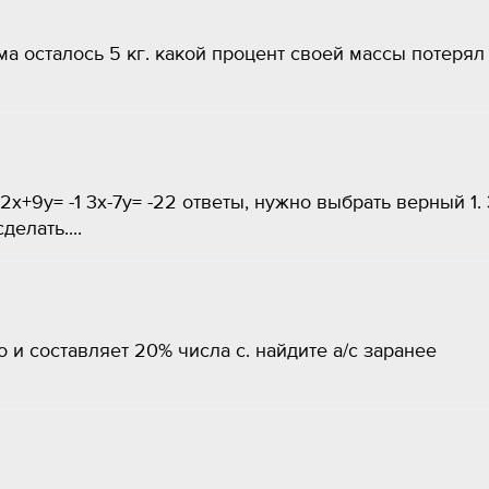
ма осталось 5 кг. какой процент своей массы потерял
2х+9у= -1 3х-7у= -22 ответы, нужно выбрать верный 1. 
делать....
о и составляет 20% числа с. найдите а/с заранее