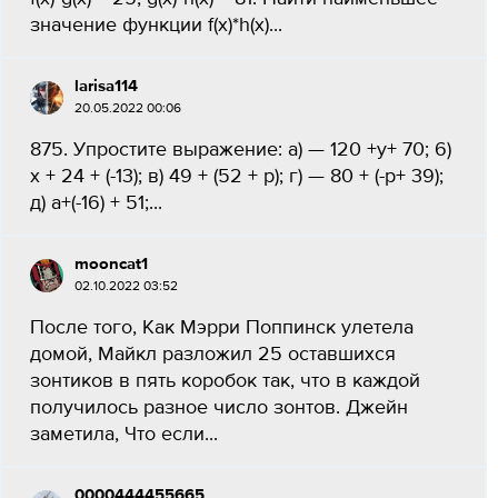
значение функции f(x)*h(x)...
larisa114
20.05.2022 00:06
875. Упростите выражение: а) — 120 +y+ 70; 6)
x + 24 + (-13); в) 49 + (52 + р); г) — 80 + (-р+ 39);
д) a+(-16) + 51;...
mooncat1
02.10.2022 03:52
После того, Как Мэрри Поппинск улетела
домой, Майкл разложил 25 оставшихся
зонтиков в пять коробок так, что в каждой
получилось разное число зонтов. Джейн
заметила, Что если...
0000444455665