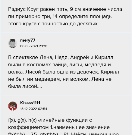
Радиус Круг равен пять, 9 см значение числа
пи примерно три, 14 определите площадь
этого круга с точностью до десятых...
mery77
06.05.2021 23:18
В спектакле Лена, Надя, Андрей и Кирилл
были в костюмах зайца, лисы, медведя и
волка. Лисой была одна из девочек. Кирилл
не был ни медведем, ни волком. Лена не
была лисой....
Kissss1111
18.12.2022 02:54
f(x), g(x), h(x) -линейные функции с
коэффициентом 1.наименьшее значение
f(x)*g(x) =-25, g(x)*h(x) =-81. Найти наименьшее