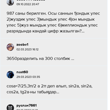
09.10.2022 20:47
987 саны берилген. Осы саннын 1)ондык улес
2)жуздик улес 3)мындык улес 4)он мындык
улес 5)жуз мындык улес 6)миллиондык улес
разрядында кандай цифр жазылган?...
zoobe1
02.03.2023 16:12
3650разделить на 300 столбик ​...
nast60
29.03.2023 03:35
cosa=7/25,3π/2 a 2π деп алып, sin2a, sin2a,
cos2a, tg2a-ны табыңдар...
руслан7661