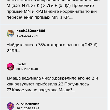
M (6;3), N (1;-2), К (-2;7) и P (6;-1).1) Проведите
прямые MN и КР.Найдите координаты точки
пересечения прямых MN и КР....
hooh232non666
31.03.2022 01:14
Найдите число 78% которого равны а) 243 б)
2496...
rhxtdf
30.12.2021 14:40
1.Маша задумала число,разделила его на 2 и
как результат прибавила 23.Получилось
77.Какое число задумала Маша?...
хлюпхлюпик
26.01.2020 22:42