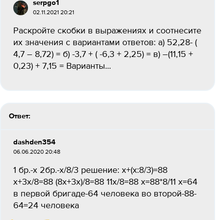
serpgo1
02.11.2021 20:21
Раскройте скобки в выражениях и соотнесите
их значения с вариантами ответов: а) 52,28- (
4,7 – 8,72) = б) -3,7 + ( -6,3 + 2,25) = в) –(11,15 +
0,23) + 7,15 = Варианты...
Ответ:
dashden354
06.06.2020 20:48
1 бр.-х 2бр.-х/8/3 решение: х+(х:8/3)=88
х+3х/8=88 (8х+3х)/8=88 11х/8=88 х=88*8/11 х=64
в первой бригаде-64 человека во второй-88-
64=24 человека