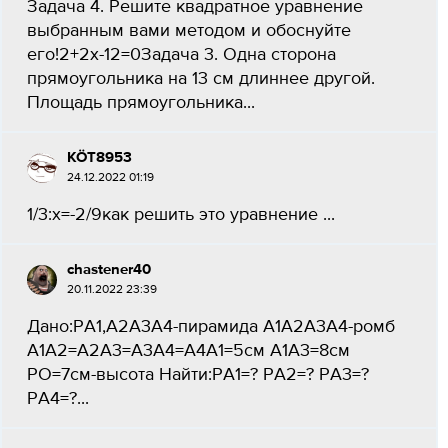
Задача 4. Решите квадратное уравнение
выбранным вами методом и обоснуйте
его! 2+2x-12=0Задача 3. Одна сторона
прямоугольника на 13 см длиннее другой.
Площадь прямоугольника...
KÖT8953
24.12.2022 01:19
1/3:x=-2/9как решить это уравнение ​...
chastener40
20.11.2022 23:39
Дано:РА1,А2А3А4-пирамида А1А2А3А4-ромб
А1А2=А2А3=А3А4=А4А1=5см А1А3=8см
РО=7см-высота Найти:РА1=? РА2=? РА3=?
РА4=?...