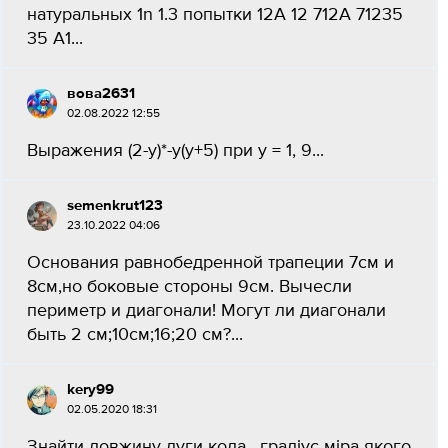
натуральных 1n 1.3 попытки 12A 12 712A 71235
35 A1...
вова2631
02.08.2022 12:55
Выражения (2-y)*-y(y+5) при у = 1, 9​...
semenkrut123
23.10.2022 04:06
Основания равнобедренной трапеции 7см и
8см,но боковые стороны 9см. Вычесли
периметр и диагонали! Могут ли диагонали
быть 2 см;10см;16;20 см?...
kery99
02.05.2020 18:31
Знайти довжину дуги кола , градіус міра якого