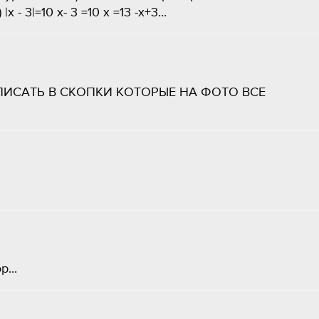
 |х - 3|=10 x- 3 =10 x =13 -x+3...
ИСАТЬ В СКОПКИ КОТОРЫЕ НА ФОТО ВСЕ
​...