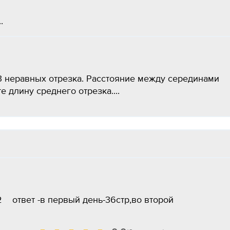
.
 3 неравных отрезка. Расстояние между серединами
е длину среднего отрезка....
=42 ответ -в первый день-36стр,во второй
2 стр