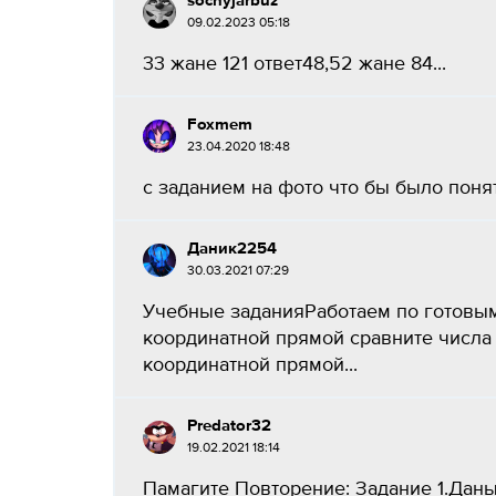
socnyjarbuz
09.02.2023 05:18
33 жане 121 ответ48,52 жане 84...
Foxmem
23.04.2020 18:48
с заданием на фото что бы было понят
Даник2254
30.03.2021 07:29
Учебные заданияРаботаем по готовым
координатной прямой сравните числа 
координатной прямой...
Predator32
19.02.2021 18:14
Памагите Повторение: Задание 1.Даны ура