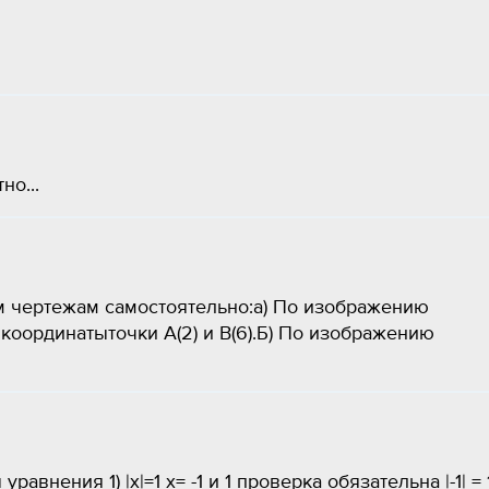
но...
 чертежам самостоятельно:а) По изображению
координатыточки A(2) и В(6).Б) По изображению
внения 1) |х|=1 х= -1 и 1 проверка обязательна |-1| = 1 