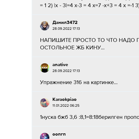
= 1 2) |х - 3|=4 х-3 = 4 х=7 -х+3 = 4 х =-1 3)
Данил3472
28.09.2022 17:13
НАПИШИТЕ ПРОСТО ТО ЧТО НАДО П
ОСТОЛЬНОЕ ЖБ КИНУ...
anative
28.09.2022 17:13
Упражнение 316 на картинке​...
Karaokpiao
11.01.2022 06:25
1нуска бжб 3,6 :8,1=8:18берилген пропор
оопгп