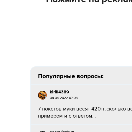
Популярные вопросы:
kirill4389
08.04.2022 07:03
7 покетов муки весят 420тг.сколько в
примером и с ответом...