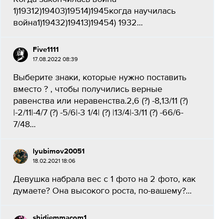
1)19312)19403)19514)1945когда научилась
война1)19432)19413)19454) 1932​...
Five1111
17.08.2022 08:39
Выберите знаки, которые нужно поставить
вместо ? , чтобы получились верные
равенства или неравенства.2,6 (?) -8,13/11 (?)
|-2/11|-4/7 (?) -5/6|-3 1/4| (?) |13/4|-3/11 (?) -66/6-
7/48...
lyubimov20051
18.02.2021 18:06
Девушка набрала вес с 1 фото на 2 фото, как
думаете? Она высокого роста, по-вашему?...
shidiemmacom1