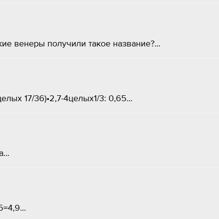
ие венеры получили такое название?...
лых 17/36)•2,7-4целых1/3: 0,65...
...
=4,9...