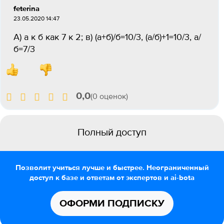
feterina
23.05.2020 14:47
А) а к б как 7 к 2; в) (а+б)/б=10/3, (а/б)+1=10/3, а/
б=7/3
0,0
(0 оценок)
Полный доступ
Позволит учиться лучше и быстрее. Неограниченный
доступ к базе и ответам от экспертов и ai-bota
ОФОРМИ ПОДПИСКУ