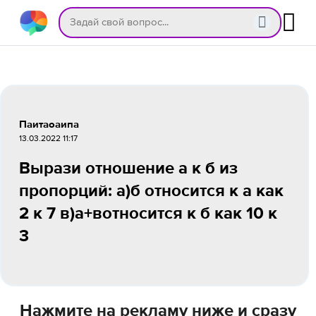
Паитаоаипа
13.03.2022 11:17
Вырази отношение а к б из
пропорций: а)б относится к а как
2 к 7 в)а+вотносится к б как 10 к
3
Нажмите на рекламу ниже и сразу