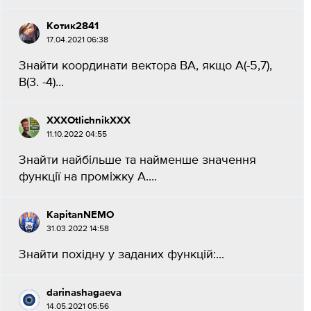
Котик2841
17.04.2021 06:38
Знайти координати вектора ВА, якщо А(-5,7),
В(3. -4)...
XXXOtlichnikXXX
11.10.2022 04:55
Знайти найбільше та найменше значення
функції на проміжку А....
KapitanNEMO
31.03.2022 14:58
Знайти похідну y заданих функцій:...
darinashagaeva
14.05.2021 05:56