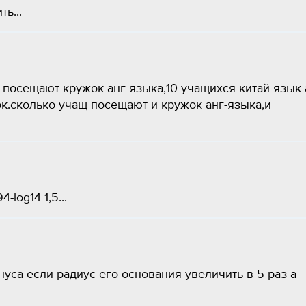
ть...
 посещают кружок анг-языка,10 учащихся китай-язык 
к.сколько учащ посещают и кружок анг-языка,и
log14 1,5...
уса если радиус его основания увеличить в 5 раз а