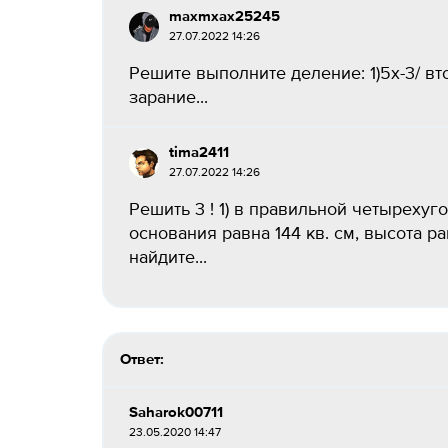
maxmxax25245
27.07.2022 14:26
Решите выполните деление: 1)5х-3/ вто
зарание...
tima2411
27.07.2022 14:26
Решить 3 ! 1) в правильной четыреху
основания равна 144 кв. см, высота р
найдите...
Ответ:
Saharok00711
23.05.2020 14:47