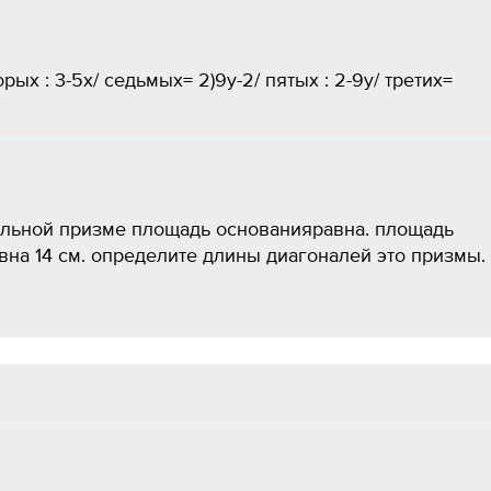
рых : 3-5x/ седьмых= 2)9y-2/ пятых : 2-9y/ третих=
гольной призме площадь основанияравна. площадь
авна 14 см. определите длины диагоналей это призмы. 