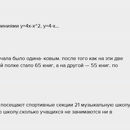
иями y=4x-x^2, y=4-x...
ачала было одина- ковым. после того как на эти две
й полке стало 65 книг, а на другой — 55 книг. по
а посещают спортивные секции 21 музыкальную школу
ю школу.сколько учащихся не занимаются ни в