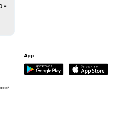
3 =
App
енной