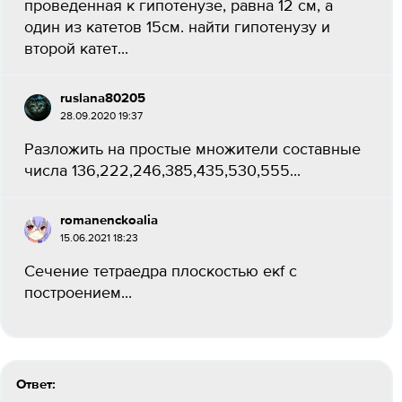
проведенная к гипотенузе, равна 12 см, а
один из катетов 15см. найти гипотенузу и
второй катет...
ruslana80205
28.09.2020 19:37
Разложить на простые множители составные
числа 136,222,246,385,435,530,555​...
romanenckoalia
15.06.2021 18:23
Сечение тетраедра плоскостью екf​ с
построением​...
Ответ: