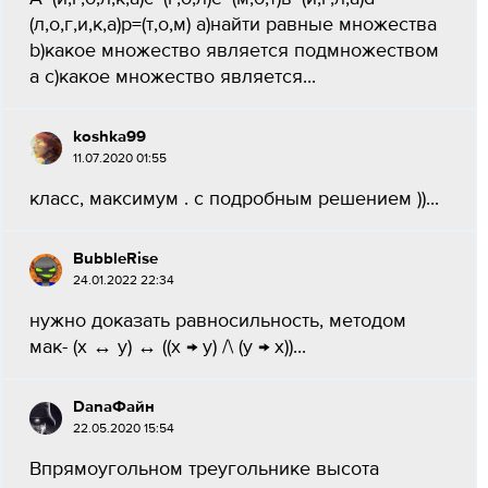
(л,о,г,и,к,а)р=(т,о,м) а)найти равные множества
b)какое множество является подмножеством
а с)какое множество является...
koshka99
11.07.2020 01:55
класс, максимум . с подробным решением ))...
BubbleRise
24.01.2022 22:34
нужно доказать равносильность, методом
мак- (x ↔ y) ↔ ((x → y) /\ (y → x))...
DanaФайн
22.05.2020 15:54
Впрямоугольном треугольнике высота