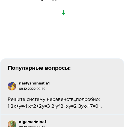
↓
Популярные вопросы:
nastyshanastia1
09.12.2022 02:49
Решите систему неравенств,,подробно:
1.2x+y=-1 x^2+2y=3 2.y^2+xy=2 3y-x+7=0...
olgamarinina1