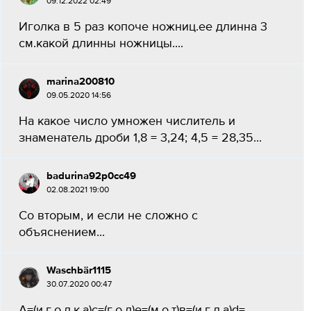
09.12.2022 02:49
Иголка в 5 раз копоче ножниц.ее длинна 3
см.какой длинны ножницы.​...
marina200810
09.05.2020 14:56
На какое число умножен числитель и
знаменатель дроби 1,8 = 3,24; 4,5 = 28,35​...
badurina92p0cc49
02.08.2021 19:00
Со вторым, и если не сложно с
объяснением...
Waschbär1115
30.07.2020 00:47
А=(и,г,о,л,к,а)с=(г,о,л)е=(м,о,т)в=(и,г,л,а)d=