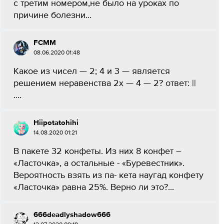
с третим номером,не было на уроках по
причине болезни...
FCMM
08.06.2020 01:48
Какое из чисел — 2; 4 и 3 — является
решением неравенства 2x — 4 — 2? ответ: ||
....
Hiipotatohihi
14.08.2020 01:21
В пакете 32 конфеты. Из них 8 конфет –
«Ласточка», а остальные - «Буревестник».
Вероятность взять из па- кета наугад конфету
«Ласточка» равна 25%. Верно ли это?...
666deadlyshadow666