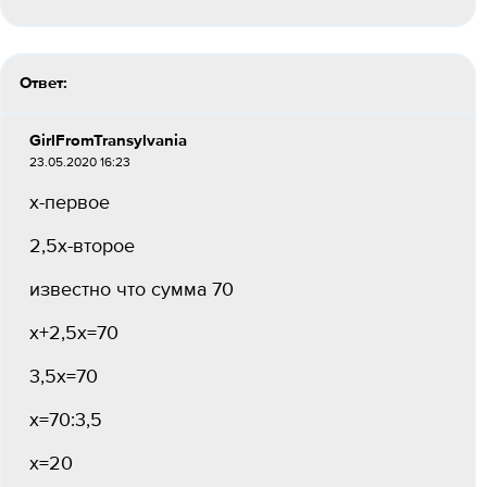
Ответ:
GirlFromTransylvania
23.05.2020 16:23
х-первое
2,5х-второе
известно что сумма 70
х+2,5х=70
3,5х=70
х=70:3,5
х=20