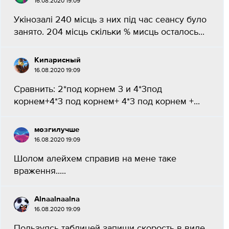
16.08.2020 19:09
Укiнозалi 240 мiсць з них пiд час сеансу було
занято. 204 мiсць скiльки % мисць осталось...
Кипарисный
16.08.2020 19:09
Сравнить: 2*под корнем 3 и 4*3под
корнем+4*3 под корнем+ 4*3 под корнем +...
мозгилучше
16.08.2020 19:09
Шолом алейхем справив на мене таке
враження.....
Alnaalnaalna
16.08.2020 19:09
Пользуясь таблицей запиши скорость в виде