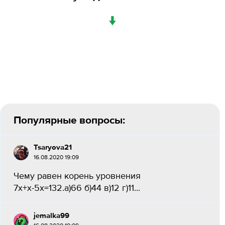
↓
Популярные вопросы:
Tsaryova21
16.08.2020 19:09
Чему равен корень уровнения
7x+х-5х=132.а)66 б)44 в)12 г)11...
jemalka99