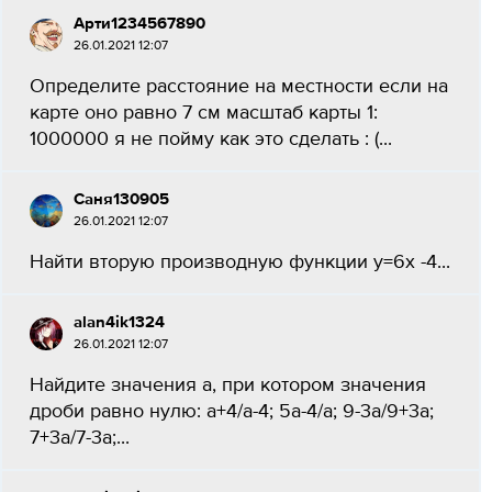
Арти1234567890
26.01.2021 12:07
Определите расстояние на местности если на
карте оно равно 7 см масштаб карты 1:
1000000 я не пойму как это сделать : (...
Саня130905
26.01.2021 12:07
Найти вторую производную функции y=6x -4...
alan4ik1324
26.01.2021 12:07
Найдите значения а, при котором значения
дроби равно нулю: а+4/а-4; 5а-4/а; 9-3а/9+3а;
7+3а/7-3а;...