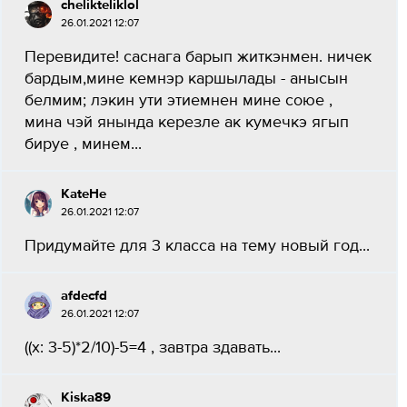
chelikteliklol
26.01.2021 12:07
Перевидите! саснага барып житкэнмен. ничек
бардым,мине кемнэр каршылады - анысын
белмим; лэкин ути этиемнен мине союе ,
мина чэй янында керезле ак кумечкэ ягып
бируе , минем...
KateHe
26.01.2021 12:07
Придумайте для 3 класса на тему новый год...
afdecfd
26.01.2021 12:07
((х: 3-5)*2/10)-5=4 , завтра здавать...
Kiska89