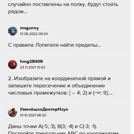
случайно поставлены на полку, будут стоять
рядом...
msganny
13.06.2022 00:34
С правила Лопиталя найти пределы...
hmg28409
23.11.2021 10:42
2. Изобразите на координатной прямой и
запишите пересечение и объединение
числовых промежутков: [ – 4; 2) и (−∞; 9]....
УмнейшаяДокторНаук
01.10.2021 08:20
Даны точки А(-5; 3), В(3; -4) и С(-3; -1).
Постройте треугольник АВС по координатам