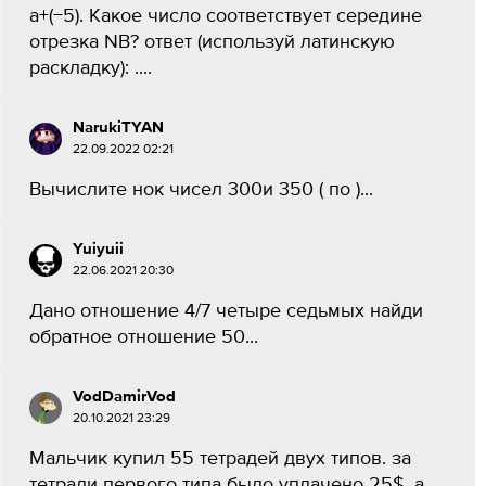
a+(−5). Какое число соответствует середине
отрезка NB? ответ (используй латинскую
раскладку): ....
NarukiTYAN
22.09.2022 02:21
Вычислите нок чисел 300и 350 ( по )...
Yuiyuii
22.06.2021 20:30
Дано отношение 4/7 четыре седьмых найди
обратное отношение 50...
VodDamirVod
20.10.2021 23:29
Мальчик купил 55 тетрадей двух типов. за
тетради первого типа было уплачено 25$ ,а