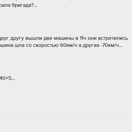
ала бригада?...
друг другу вышли две машины в 11ч они встретились
ина шла со скоростью 60км/ч а другая -70км/ч...
0+5...
.