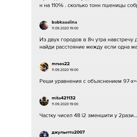
н на 110℅ . сколько тонн пшеницы собр
babkaaalina
11.09.2020 19:00
Из двух городов в 8ч утра навстречу 
найди расстояние между если одна маш
mrsos22
11.09.2020 19:00
Реши уравнения с объяснением 97-х=4
mita421132
11.09.2020 19:00
Частку чисел 48 і2 зменшити у 2рази..
джульетта2007