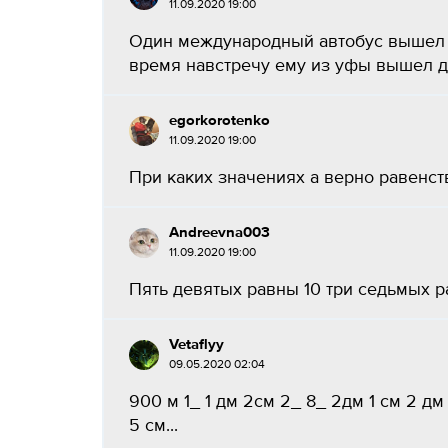
11.09.2020 19:00
Один международный автобус вышел в 
время навстречу ему из уфы вышел др
egorkorotenko
11.09.2020 19:00
При каких значениях a верно равенство |a|
Andreevna003
11.09.2020 19:00
Пять девятых равны 10 три седьмых ра
Vetaflyy
09.05.2020 02:04
900 м 1_ 1 дм 2см 2_ 8_ 2дм 1 см 2 дм
5 см...