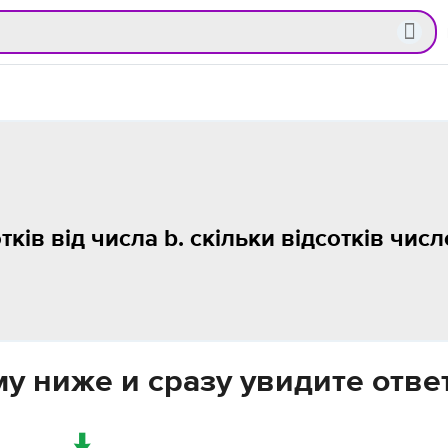
тків від числа b. скільки відсотків числ
у ниже и сразу увидите отве
↓