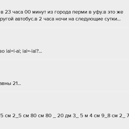
23 часа 00 минут из города перми в уфу.в это же
угой автобус.в 2 часа ночи на следующие сутки...
=|-a|; |a|=-|a|?...
вны 21...
 5 см 2_5 см 80 cм 80 _ 20 дм 3_ 5 м 4 см 9_8 см 2_ 