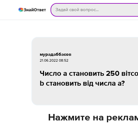
мурадаббасов
21.06.2022 08:52
Число a становить 250 вітсо
b становить від числа a?
Нажмите на реклам