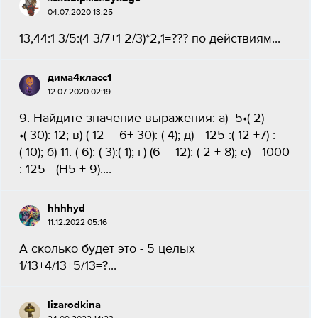
04.07.2020 13:25
13,44:1 3/5:(4 3/7+1 2/3)*2,1=???​ по действиям...
дима4класс1
12.07.2020 02:19
9. Найдите значение выражения: а) -5•(-2)
•(-30): 12; в) (-12 – 6+ 30): (-4); д) –125 :(-12 +7) :
(-10); б) 11. (-6): (-3):(-1); г) (6 – 12): (-2 + 8); е) –1000
: 125 - (H5 + 9)....
hhhhyd
11.12.2022 05:16
А сколько будет это - 5 целых
1/13+4/13+5/13=?...
lizarodkina