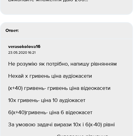
Ответ:
verasokolova16
23.05.2020 16:21
Не розумію як потрібно, напишу рівнянням
Нехай х гривень ціна аудіокасети
(х+40) гривень- гривень ціна відеокасети
10х гривень- ціна 10 аудіокасет
6(х+40)гривень- ціна 6 відеокасет
За умовою задачі вирази 10х і 6(х-40) рівні