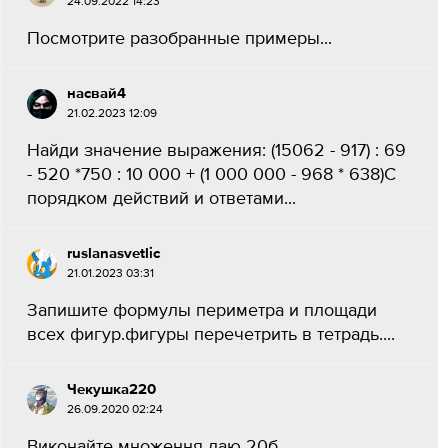
24.09.2022 14:23
Посмотрите разобранные примеры...
насвай4
21.02.2023 12:09
Найди значение выражения: (15062 - 917) : 69
- 520 *750 : 10 000 + (1 000 000 - 968 * 638)С
порядком действий и ответами​...
ruslanasvetlic
21.01.2023 03:31
Запишите формулы периметра и площади
всех фигур.фигуры перечетрить в тетрадь....
Чекушка220
26.09.2020 02:24
Виконайте множення даю 20б...