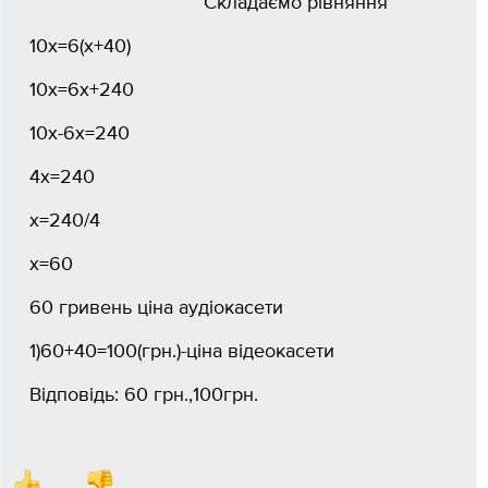
Складаємо рівняння
10х=6(х+40)
10х=6х+240
10х-6х=240
4х=240
х=240/4
х=60
60 гривень ціна аудіокасети
1)60+40=100(грн.)-ціна відеокасети
Відповідь: 60 грн.,100грн.