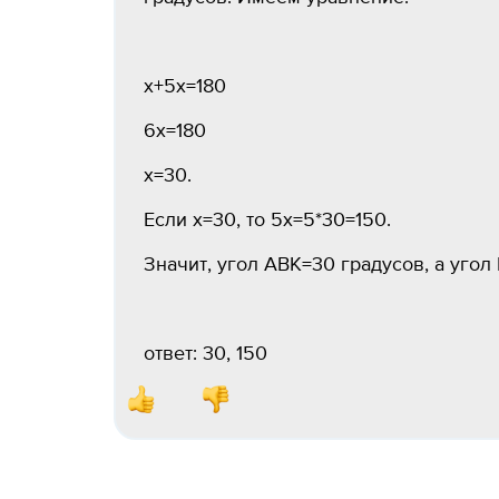
х+5х=180
6х=180
х=30.
Если х=30, то 5х=5*30=150.
Значит, угол АВК=30 градусов, а угол
ответ: 30, 150