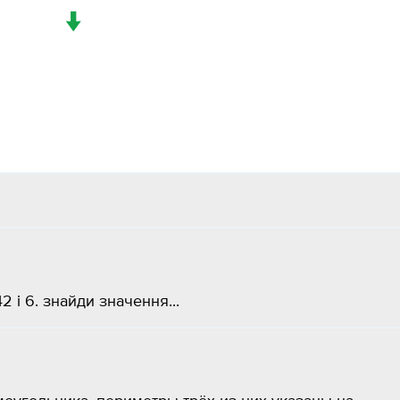
↓
 і 6. знайди значення...