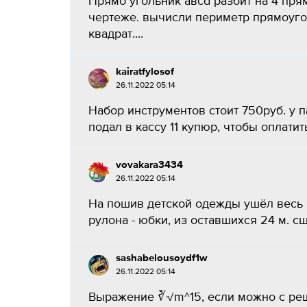
Прямо угольник авcd разбит на 4 пря
чертеже. вычисли периметр прямоугол
квадрат....
kairatfylosof
26.11.2022 05:14
Набор инструментов стоит 750руб. у п
подал в кассу 11 купюр, чтобы оплатит
vovakara3434
26.11.2022 05:14
На пошив детской одежды ушёл весь ру
рулона - юбки, из оставшихся 24 м. с
sashabelousoydf1w
26.11.2022 05:14
Выражение ∛√m^15, если можно с реш