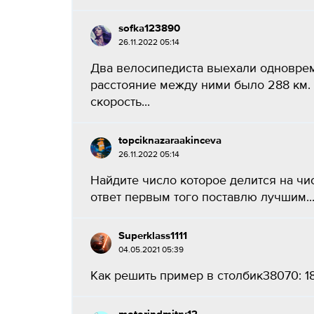
sofka123890
26.11.2022 05:14
Два велосипедиста выехали одноврем
расстояние между ними было 288 км. 
скорость...
topciknazaraakinceva
26.11.2022 05:14
Найдите число которое делится на числ
ответ первым того поставлю лучшим..
Superklass1111
04.05.2021 05:39
Как решить пример в столбик38070: 18.