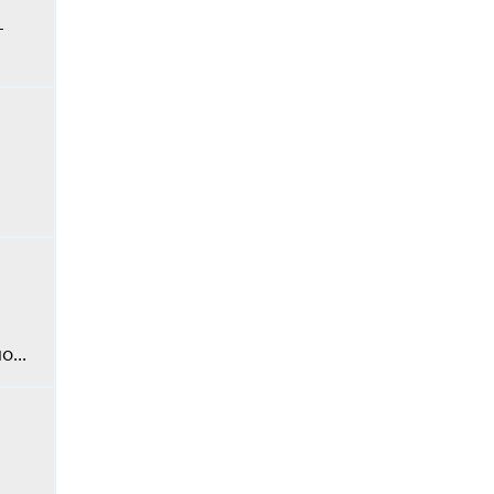
-
...