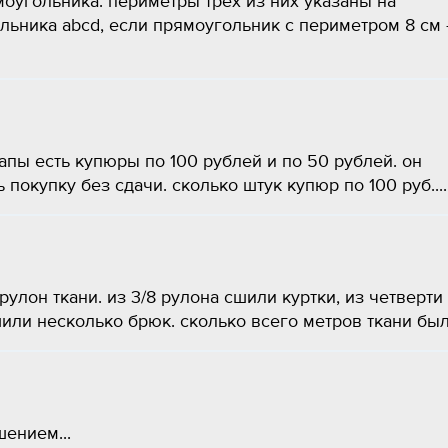
моугольника. периметры трёх из них указаны на
ьника abcd, если прямоугольник с периметром 8 см 
апы есть купюры по 100 рублей и по 50 рублей. он
ь покупку без сдачи. сколько штук купюр по 100 руб....
лон ткани. из 3/8 рулона сшили куртки, из четверти
шили несколько брюк. сколько всего метров ткани было
ением...