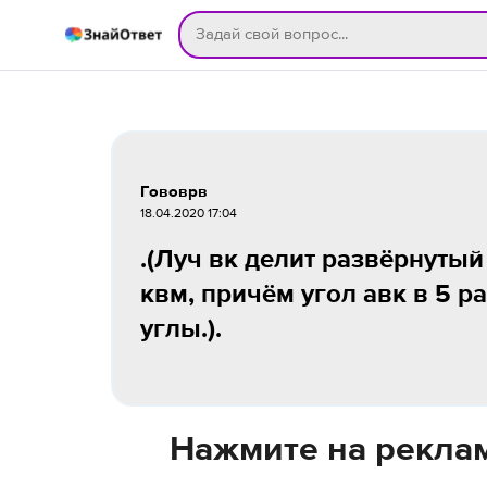
Гововрв
18.04.2020 17:04
.(Луч вк делит развёрнутый 
квм, причём угол авк в 5 р
углы.).
Нажмите на реклам