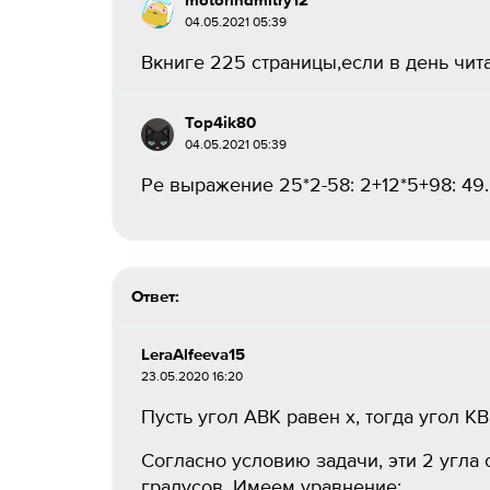
motorindmitry12
04.05.2021 05:39
Вкниге 225 страницы,если в день чита
Top4ik80
04.05.2021 05:39
Ре выражение 25*2-58: 2+12*5+98: 49..
Ответ:
LeraAlfeeva15
23.05.2020 16:20
Пусть угол АВК равен х, тогда угол К
Согласно условию задачи, эти 2 угла
градусов. Имеем уравнение: