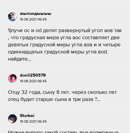
жыландыыыы
19.08.2021 06:45
1)лучи ос и оd делят развернутый угол аов так
, что градусная мера угла аос составляет две
девятых градусной меры угла аов и и четыре
одиннадцатых градусной меры угла воd.
найдите...
danil250379
19.08.2021 06:45
Отцу 32 года, сыну 8 лет. через сколько лет
отец будет старше сына в три раза ?...
Starboi
19.08.2021 06:45
Нужна вопрос такой составь все возможные