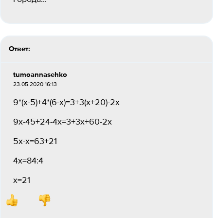
Ответ:
tumoannasehko
23.05.2020 16:13
9*(х-5)+4*(6-х)=3+3(х+20)-2х
9х-45+24-4х=3+3х+60-2х
5х-х=63+21
4х=84:4
х=21