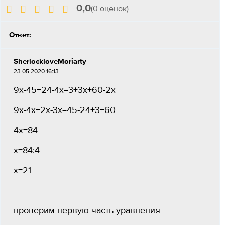
0,0
(0 оценок)
Ответ:
SherlockloveMoriarty
23.05.2020 16:13
9х-45+24-4х=3+3х+60-2х
9х-4х+2х-3х=45-24+3+60
4х=84
х=84:4
х=21
проверим первую часть уравнения