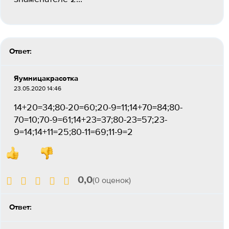
Ответ:
Яумницакрасотка
23.05.2020 14:46
14+20=34;80-20=60;20-9=11;14+70=84;80-
70=10;70-9=61;14+23=37;80-23=57;23-
9=14;14+11=25;80-11=69;11-9=2
0,0
(0 оценок)
Ответ: