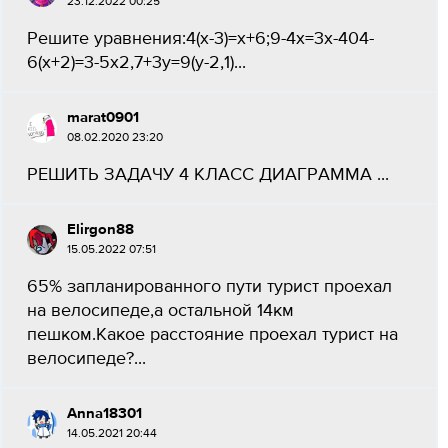
23.12.2022 00:25
Решите уравнения:4(х-3)=х+6;9-4х=3х-404-
6(х+2)=3-5х2,7+3у=9(у-2,1)​...
marat0901
08.02.2020 23:20
РЕШИТЬ ЗАДАЧУ 4 КЛАСС ДИАГРАММА ​...
Elirgon88
15.05.2022 07:51
65% запланированного пути турист проехал
на велосипеде,а остальной 14км
пешком.Какое расстояние проехал турист на
велосипеде?...
Anna18301
14.05.2021 20:44