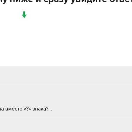
↓
вместо «?» знака?...