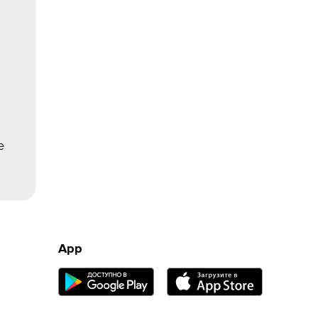
е
App