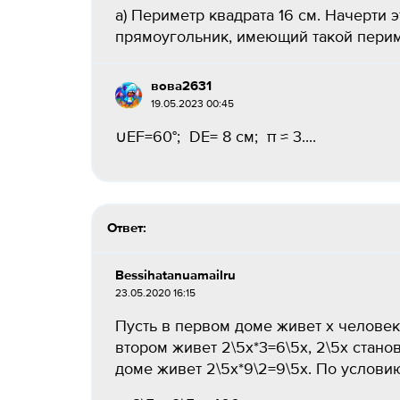
а) Периметр квадрата 16 см. Начерти 
прямоугольник, имеющий такой периме
вова2631
19.05.2023 00:45
∪EF=60°; DE= 8 см; π ≈ 3.​...
Ответ:
Bessihatanuamailru
23.05.2020 16:15
Пусть в первом доме живет х человек, 
втором живет 2\5х*3=6\5х, 2\5х стано
доме живет 2\5х*9\2=9\5х. По услови