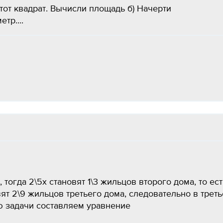
этот квадрат. Вычисли площадь б) Начерти
тр....
тогда 2\5х становят 1\3 жильцов второго дома, то ест
вят 2\9 жильцов третьего дома, следовательно в трет
ю задачи составляем уравнение