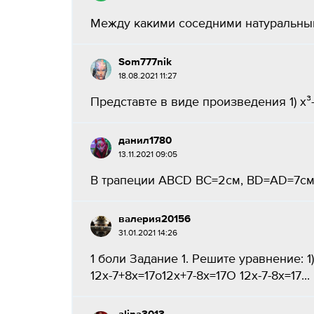
Между какими соседними натуральными
Som777nik
18.08.2021 11:27
Представте в виде произведения 1) x³-4x
данил1780
13.11.2021 09:05
В трапеции ABCD BC=2см, BD=AD=7см. 
валерия20156
31.01.2021 14:26
1 боли Задание 1. Решите уравнение: 1
12х-7+8x=17o12x+7-8х=17О 12х-7-8х=17​...