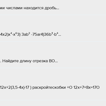
 числами находится дробь​...
2)x⁴-x⁶3) 3ab² -75ar4)36b³-b⁴​...
Найдите длину отрезка BO​...
)12x+2(3,5-4x)-17 ) раскройтескобки +О 12х+7+8x=17О