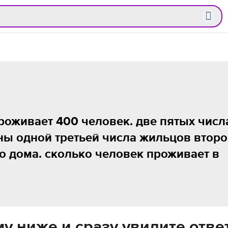
проживает 400 человек. две пятых числ
ы одной третьей числа жильцов второ
го дома. сколько человек проживает в
у ниже и сразу увидите отве