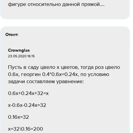
фигуре относительно данной прямой....
Ответ:
Crownglas
23.05.2020 16:15
Пусть в саду цвело х цветов, тогда роз цвело
0.6х, георгин 0.4*0.6х=0.24х, по условию
задачи составляем уравнение:
0.6х+0.24х+32=х
х-0.6х-0.24х=32
0.16х=32
х=32\0.16=200