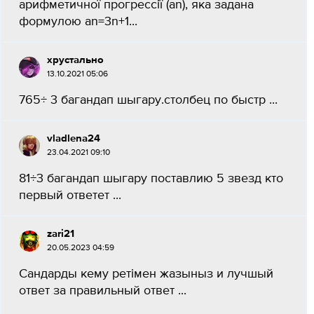
арифметичної прогрессії (аn), яка задана
формулою аn=3n+1​...
хрустально
13.10.2021 05:06
765÷ 3 багандап шыгару.столбец по быстр ​...
vladlena24
23.04.2021 09:10
81÷3 багандап шыгару поставлию 5 звезд кто
первый ответет ​...
zari21
20.05.2023 04:59
Сандарды кему ретімен жазыныз и лучшый
ответ за правильный ответ ​...