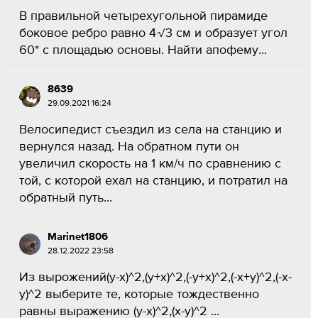
В правильной четырехугольной пирамиде
боковое ребро равно 4√3 см и образует угол
60* с площадью основы. Найти апофему...
8639
29.09.2021 16:24
Велосипедист съездил из села на станцию и
вернулся назад. На обратном пути он
увеличил скорость на 1 км/ч по сравнению с
той, с которой ехал на станцию, и потратил на
обратный путь...
Marinet1806
28.12.2022 23:58
Из вырожений(y-x)^2,(y+x)^2,(-y+x)^2,(-x+y)^2,(-x-
y)^2 выберите те, которые тождественно
равны выражению (y-x)^2,(x-y)^2 ​...