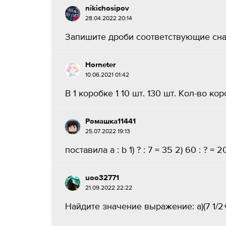
nikichosipov
28.04.2022 20:14
Запишите дроби соответствующие снач
Horneter
10.06.2021 01:42
В 1 коробке 1 10 шт. 130 шт. Кол-во к
Ромашка11441
25.07.2022 19:13
поставила a : b 1) ? : 7 = 35 2) 60 : ? = 20 
uoo32771
21.09.2022 22:22
Найдите значение выражение: а)(7 1/2+3