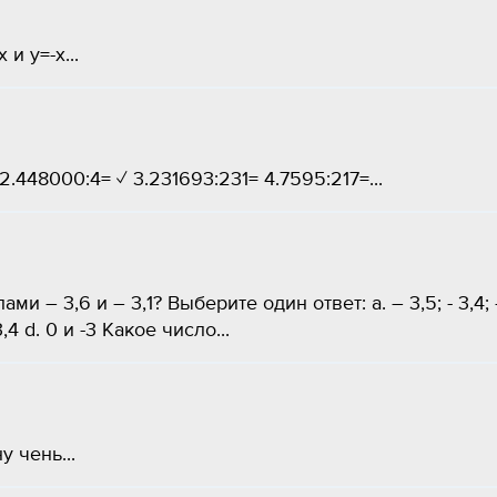
и y=-x...
.448000:4= ✓ 3.231693:231= 4.7595:217=...
– 3,6 и – 3,1? Выберите один ответ: a. – 3,5; - 3,4; 
 -3,4 d. 0 и -3 Какое число...
у чень...