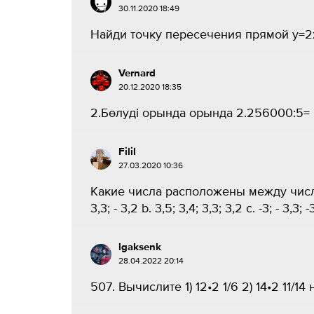
30.11.2020 18:49
Найди точку пересечения прямой y=2x 
Vernаrd
20.12.2020 18:35
2.Бөлуді орында орында 2.256000:5= 2
Filil
27.03.2020 10:36
Какие числа расположены между числами 
3,3; - 3,2 b. 3,5; 3,4; 3,3; 3,2 c. -3; - 3,3;
lgaksenk
28.04.2022 20:14
507. Вычислите 1) 12•2 1/6 2) 14•2 11/14 н