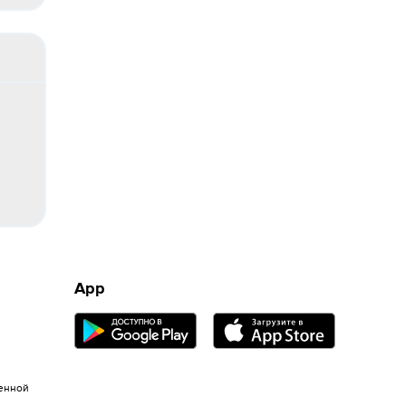
App
енной