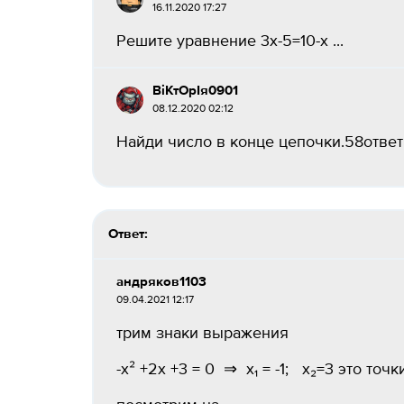
16.11.2020 17:27
Решите уравнение 3х-5=10-х ​...
ВіКтОрІя0901
08.12.2020 02:12
Найди число в конце цепочки.58ответ: :​
Ответ:
андряков1103
09.04.2021 12:17
трим знаки выражения
-х² +2x +3 = 0 ⇒ х₁ = -1; х₂=3 это точ