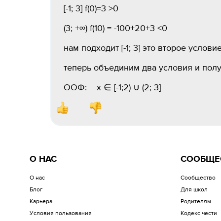
[-1; 3] f(0)=3 >0
(3; +∞) f(10) = -100+20+3 <0
нам подходит [-1; 3] это второе услови
теперь объединим два условия и пол
ООФ: х ∈ [-1;2) ∪ (2; 3]
О НАС
СООБЩЕ
О нас
Сообщество
Блог
Для школ
Карьера
Родителям
Условия пользования
Кодекс чести