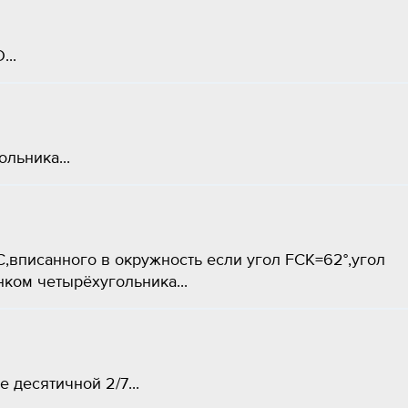
..
ьника​...
,вписанного в окружность если угол FCK=62°,угол
ком четырёхугольника...
десятичной 2/7​...