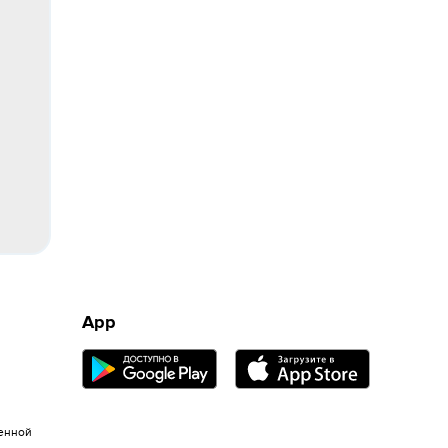
App
енной