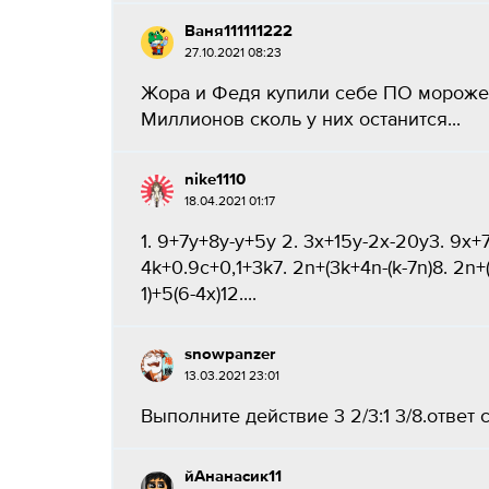
Ваня111111222
27.10.2021 08:23
Жора и Федя купили себе ПО морожен
Миллионов сколь у них останится​...
nike1110
18.04.2021 01:17
1. 9+7y+8y-y+5y 2. 3x+15y-2x-20y3. 9x+7
4k+0.9c+0,1+3k7. 2n+(3k+4n-(k-7n)8. 2n+(3n
1)+5(6-4x)12....
snowpanzer
13.03.2021 23:01
Выполните действие 3 2/3:1 3/8.ответ сокр
йАнанасик11