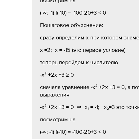
посмотрим на
(-∞; -1) f(-10) = -100-20+3 < 0
Пошаговое объяснение:
сразу определим х при котором знаме
х ≠2; х ≠ -15 (это первое условие)
теперь перейдем к числителю
-х² +2x +3 ≥ 0
cначала уравнение -х² +2x +3 = 0, а 
выражения
-х² +2x +3 = 0 ⇒ х₁ = -1; х₂=3 это точ
посмотрим на
(-∞; -1) f(-10) = -100-20+3 < 0