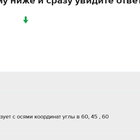
у ниже и сразу увидите отве
↓
разует с осями координат углы в 60, 45 , 60