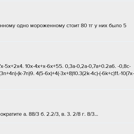
ному одно мороженному стоит 80 тг у них было 5
x-5x+2x4. 10x-4x+x-6x+55. 0,3a-0,2a-0,7a+0.2a6. -0,8c-
+4n)-(k-7n)9. 4(5-6x)+4(-3x+8)10.3(2k-4c)-(-6k+c)11.-10(7x-
атите а. 88/3 б. 2.2/3, в. 3. 2/8 г. 8/3...