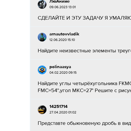
ЛюАниме
09.06.2023 13:01
СДЕЛАЙТЕ И ЭТУ ЗАДАЧУ Я УМАЛЯЮ.
arnautovvladik
12.06.2020 15:10
Найдите неизвестные элементы треугол
polinaasya
04.02.2020 09:15
Найдите углы четырёхугольника FKMC
FMC=54°,угол МКС=27° Решите с рисун
14251714
27.04.2020 01:02
Представте обыкновеную дробь в виде 