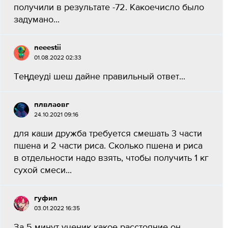
получили в результате -72. Какоечисло было
задумано...
neeestii
01.08.2022 02:33
Теңдеуді шеш дайне правильный ответ​...
плвлаовг
24.10.2021 09:16
для каши дружба требуется смешать 3 части
пшена и 2 части риса. Сколько пшена и риса
в отдельности надо взять, чтобы получить 1 кг
сухой смеси​...
гуфиn
03.01.2022 16:35
За 5 минут ученик какое расстояние он