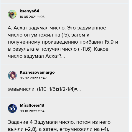
ksenya64
16.05.2021 11:06
4. Асхат задумал число. Это задуманное
число он умножил на (-5), затем к
полученному произведению прибавил 15,9 и
в результате получил число ( -11,6). Какое
число задумал Асхат?...
Kuznezovamargo
05.02.2022 17:47
￼вычисли. (1/10+1/5):(1/2-1/4)=...
Miraflores18
09.10.2022 11:14
Задание 4 Задумали число, потом из него
вычли (-2,8), а затем, егоумножили на (-4),