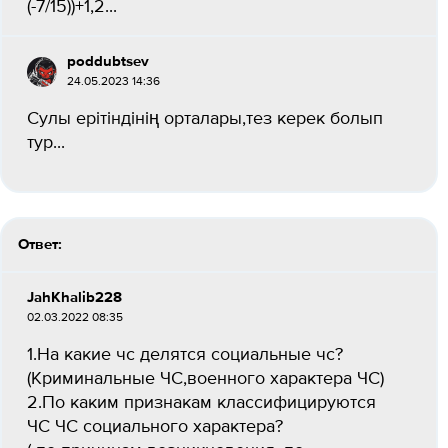
(-7/15))+1,2​...
poddubtsev
24.05.2023 14:36
Сулы ерітіндінің орталары,тез керек болып
тур​...
Ответ:
JahKhalib228
02.03.2022 08:35
1.На какие чс делятся социальные чс?
(Криминальные ЧС,военного характера ЧС)
2.По каким признакам классифицируются
ЧС ЧС социального характера?