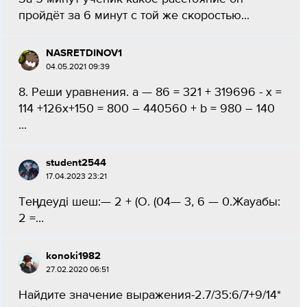
пройдёт за 6 минут с той же скоростью​...
NASRETDINOV1
04.05.2021 09:39
8. Реши уравнения. а — 86 = 321 + 319696 - х =
114 +126х+150 = 800 – 440560 + b = 980 – 140​
...
student2544
17.04.2023 23:21
Теңдеуді шеш:— 2 + (О. (04— 3, 6 — 0.Жауабы:
2 =​...
konoki1982
27.02.2020 06:51
Найдите значение выражения-2.7/35:6/7+9/14*