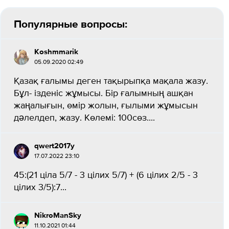
Популярные вопросы:
Koshmmarik
05.09.2020 02:49
Қазақ ғалымы деген тақырыпқа мақала жазу.
Бұл- ізденіс жұмысы. Бір ғалымның ашқан
жаңалығын, өмір жолын, ғылыми жұмысын
дәлелдеп, жазу. Көлемі: 100сөз.​...
qwert2017y
17.07.2022 23:10
45:(21 ціла 5/7 - 3 цілих 5/7) + (6 цілих 2/5 - 3
цілих 3/5):7...
NikroManSky
11.10.2021 01:44