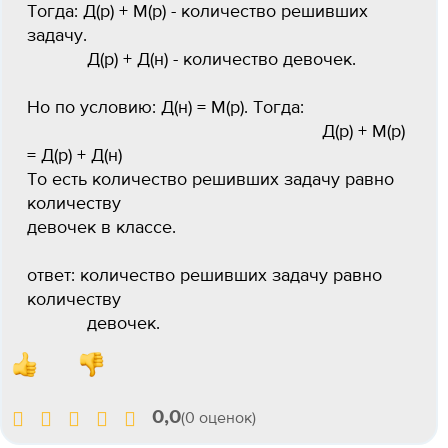
Тогда: Д(р) + М(р) - количество решивших
задачу.
Д(р) + Д(н) - количество девочек.
Но по условию: Д(н) = М(р). Тогда:
Д(р) + М(р)
= Д(р) + Д(н)
То есть количество решивших задачу равно
количеству
девочек в классе.
ответ: количество решивших задачу равно
количеству
девочек.
0,0
(0 оценок)