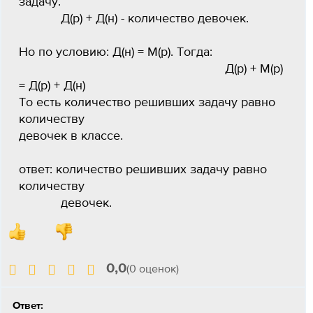
задачу.
Д(р) + Д(н) - количество девочек.
Но по условию: Д(н) = М(р). Тогда:
Д(р) + М(р)
= Д(р) + Д(н)
То есть количество решивших задачу равно
количеству
девочек в классе.
ответ: количество решивших задачу равно
количеству
девочек.
0,0
(0 оценок)
Ответ: