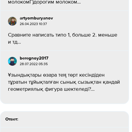
молокомГ)дорогим молоком​...
artyomburyanov
26.04.2023 10:37
Сравните написать типо 1, больше 2. меньше
и тд...
beregnoy2017
28.07.2022 05:35
Ұзындықтары өзара тең төрт кесіндіден
тұратын тұйықталған сынық сызықтан қандай
геометриялық фигура шектеледі?​...
Ответ: