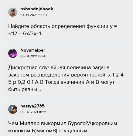
nshxhdnjdbook
10.03.2021 19:39
Найдите область определения функции y =
√12 − 6x/3x+1...
NovaHelper
06.01.2021 00:43
Дискретная случайная величина задана
законом распределения вероятностей: х 1 2 4
5 р 0,2 0,1 А В Тогда значения А и В могут
быть равны...
nastya2735
03.07.2021 18:39
Чем Миллер выкормил Бурого?А)коровьим
молоком Б)мясомВ) сгущённым