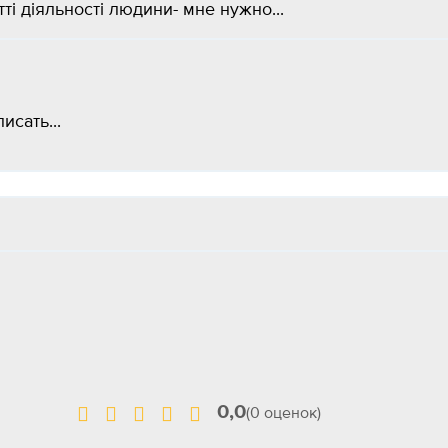
ті діяльності людини- мне нужно...
исать...
0,0
(0 оценок)