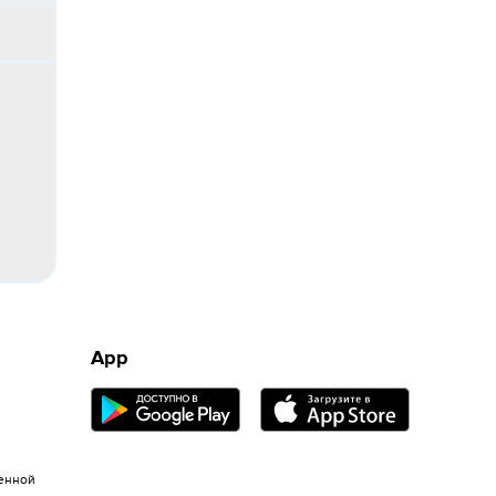
App
енной