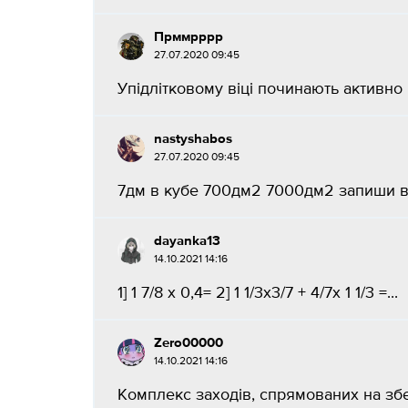
Прммрррр
27.07.2020 09:45
Упідлітковому віці починають активно 
nastyshabos
27.07.2020 09:45
7дм в кубе 700дм2 7000дм2 запиши в
dayanka13
14.10.2021 14:16
1] 1 7/8 x 0,4= 2] 1 1/3x3/7 + 4/7x 1 1/3 =...
Zero00000
14.10.2021 14:16
Комплекс заходів, спрямованих на з