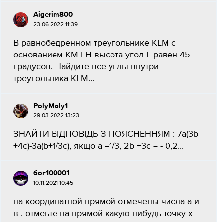
Aigerim800
23.06.2022 11:39
В равнобедренном треугольнике KLM с
основанием KM LH высота угол L равен 45
градусов. Найдите все углы внутри
треугольника KLM...
PolyMoly1
29.03.2022 13:23
ЗНАЙТИ ВІДПОВІДЬ З ПОЯСНЕННЯМ : 7а(3b
+4с)-3а(b+1/3c), якщо a =1/3, 2b +3c = - 0,2...
бог100001
10.11.2021 10:45
на координатной прямой отмечены числа а и
в . отмеьте на прямой какую нибудь точку x