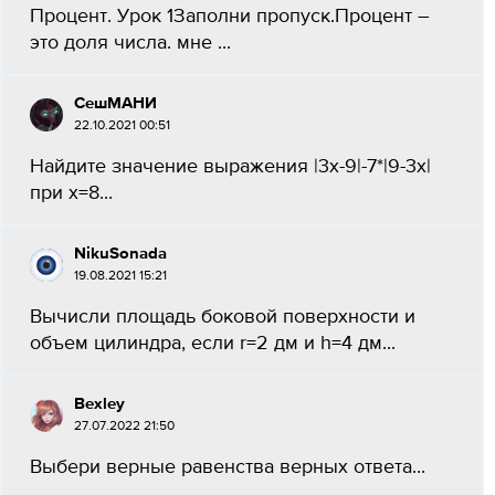
Процент. Урок 1Заполни пропуск.Процент –
это доля числа. мне ​...
СешМАНИ
22.10.2021 00:51
Найдите значение выражения |3x-9|-7*|9-3x|
при x=8​...
NikuSonada
19.08.2021 15:21
Вычисли площадь боковой поверхности и
объем цилиндра, если r=2 дм и h=4 дм...
Bexley
27.07.2022 21:50
Выбери верные равенства верных ответа​...