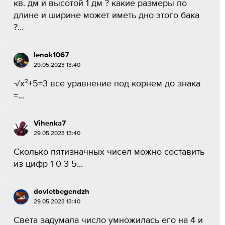
кв. дм и высотой 1 дм ? какие размеры по
длине и ширине может иметь дно этого бака
?...
lenok1067
29.05.2023 13:40
√х²+5=3 все уравнение под корнем до знака
=...
Vihenka7
29.05.2023 13:40
Сколько пятизначных чисел можно составить
из цифр 1 0 3 5...
dovletbegendzh
29.05.2023 13:40
Света задумала число умножилась его на 4 и