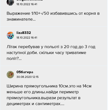
18.10.2022 16:41
Выражение 1/10+√50 избавившись от корня в
знаминателе...
liza8332
18.10.2022 16:41
Літак перебував у польоті з 20 год до 3 год
наступної доби. скільки часу триватиме
політ?...
05багира
30.08.2020 12:15
Ширина прямоугольника 10см.это на 14см
меньше его длины.найди периметр
прямоугольника.вырази результат в
дециметрах и сантиметрах....