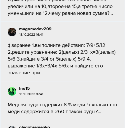
увеличили на 10,второе-на 15,а третье число
уменьшили на 12.чему равна новая сумма?...
magomedov209
18.10.2022 16:41
:) заранее 1.выполните действия: 7/9+5/12
2.решите уравнение: 2(целых) 2/3+x=3(целых)
5/6 3.найдите 3/4 от 5(целых) 5/9 4.
выражение 1/3x+3/4x-5/6x и найдите его
значение при...
lno15
18.10.2022 16:41
Медная руда содержит 8 % меди ! сколько тон
меди содержится в 260 т такой руды?...
olegohremenko