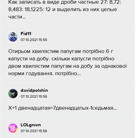
Как записать в виде дроби частные 27: 8,72:
8,483: 18,1225: 12 и выделить из них целые
части...
Fid11
07.10.2021 15:56
Отирьом хвилястим папугам потрібно 6 г
капусти на добу. скільки капусти потрібно
двом хвилястим папугам на добу за однакової
норми годування. потрібно...
davidpolshin
07.10.2021 15:56
X+1 двенадцатая=7двенадцатых-1седьмая...
LOLgreen
07.10.2021 15:56