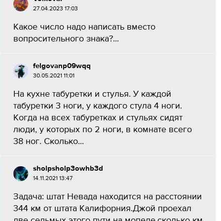
27.04.2023 17:03
Какое число надо написать вместо
вопросительного знака?...
felgovanp09wqq
30.05.2021 11:01
На кухне табуретки и стулья. У каждой
табуретки 3 ноги, у каждого стула 4 ноги.
Когда на всех табуретках и стульях сидят
люди, у которых по 2 ноги, в комнате всего
38 ног. Сколько...
sholpsholp3owhb3d
14.11.2021 13:47
Задача: штат Невада находится на расстоянии
344 км от штата Калифорния.Джой проехал
две седьмых этого пути на мопеде.сколько км