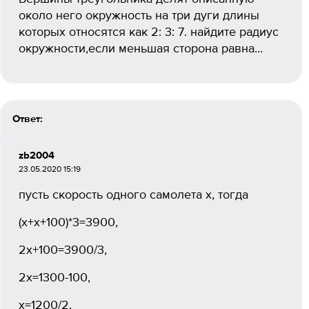
около него окружность на три дуги длины
которых относятся как 2: 3: 7. найдите радиус
окружности,если меньшая сторона равна...
Ответ:
zb2004
23.05.2020 15:19
пусть скорость одного самолета х, тогда
(х+х+100)*3=3900,
2х+100=3900/3,
2х=1300-100,
х=1200/2,