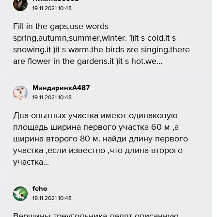
19.11.2021 10:48
Fill in the gaps.use words
spring,autumn,summer,winter. 1)it s cold.it s
snowing.it )it s warm.the birds are singing.there
are flower in the gardens.it )it s hot.we...
МандаринкА487
19.11.2021 10:48
Два опытных участка имеют одинаковую
площадь ширина первого участка 60 м ,а
ширина второго 80 м. найди длину первого
участка ,если известно ,что длина второго
участка...
feho
19.11.2021 10:48
Вершины треугольника делят описанную