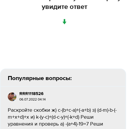
увидите ответ
↓
Популярные вопросы:
ЯЯЯ1118526
06.07.2022 04:14
Раскройте скобки ж) с-(b+c-a)+(-a+b) з) (d-m)-b-(-
m+x+d)+x и) k-(y-c)+(d-c-y)+(-k+d) Реши
уравнения и проверь а) -(а+4)-19=7 Реши