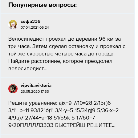
Популярные вопросы:
софа336
07.04.2021 06:24
Велосипедист проехал до деревни 96 км за
три часа. Затем сделал остановку и проехал с
той же скоростью четыре часа до города.
Найдите расстояние, которое преодолел
велосипедист....
vipvikaviktoria
23.05.2020 17:33
Решите уравнение: а)х+9 7/10=28 2/15г)6
3/11+b=11 93/121б)11 3/4-y=5 15/34д)9 5/36-х=2
4/9в)7 27/44+а=18 51/55k-5 17/60=7
9/20ПЛЛЛЛЗЗЗЗ БЫСТРЕЙШ РЕШИТЕЕ...