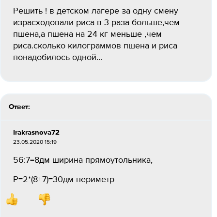
Решить ! в детском лагере за одну смену
израсходовали риса в 3 раза больше,чем
пшена,а пшена на 24 кг меньше ,чем
риса.сколько килограммов пшена и риса
понадобилось одной...
Ответ:
Irakrasnova72
23.05.2020 15:19
56:7=8дм ширина прямоутольника,
Р=2*(8+7)=30дм периметр