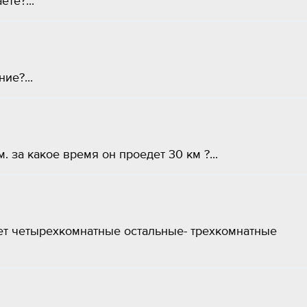
те?...
ие?...
. за какое время он проедет 30 км ?...
яет четырехкомнатные остальные- трехкомнатные