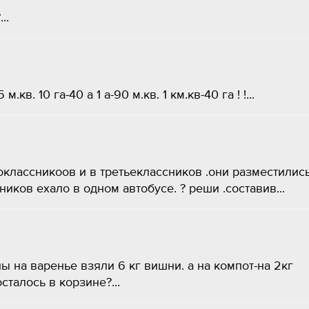
..
.кв. 10 га-40 а 1 а-90 м.кв. 1 км.кв-40 га ! !...
оклассникоов и в третьеклассников .они разместилис
иков ехало в одном автобусе. ? реши .составив...
 на варенье взяли 6 кг вишни. а на компот-на 2кг
талось в корзине?...