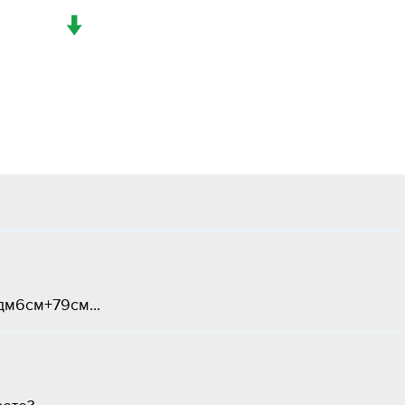
↓
дм6см+79см...