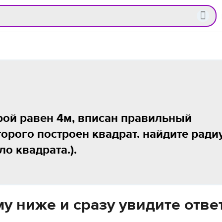
орой равен 4м, вписан правильный
торого построен квадрат. найдите ради
о квадрата.).
у ниже и сразу увидите отве