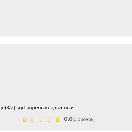
sqrt(3/2) sqrt-корень квадратный
0,0
(0 оценок)