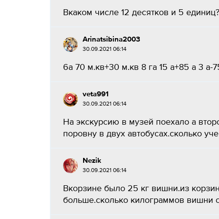
Вкаком числе 12 десятков и 5 единиц?.
Arinatsibina2003
30.09.2021 06:14
6а 70 м.кв+30 м.кв 8 га 15 а+85 а 3 а-75 м
veta991
30.09.2021 06:14
На экскурсию в музей поехало а втор
поровну в двух автобусах.сколько учен
Nezik
30.09.2021 06:14
Вкорзине было 25 кг вишни.из корзины
больше.сколько килограммов вишни ос