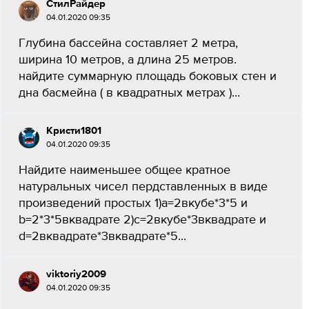
СтилРайдер
04.01.2020 09:35
Глубина бассейна составляет 2 метра,
ширина 10 метров, а длина 25 метров.
найдите суммарную площадь боковых стен и
дна басмейна ( в квадратных метрах )...
Кристи1801
04.01.2020 09:35
Найдите наименьшее общее кратное
натуральных чисел пердставленных в виде
произведений простых 1)a=2вкубе*3*5 и
b=2*3*5вквадрате 2)c=2вкубе*3вквадрате и
d=2вквадрате*3вквадрате*5...
viktoriy2009
04.01.2020 09:35