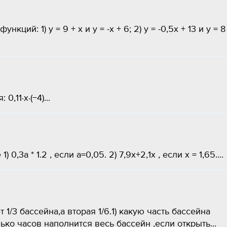
ий: 1) y = 9 + x и y = -x + 6; 2) y = -0,5x + 13 и y = 8
11⋅x⋅(−4)...
3а * 1.2 , если а=0,05. 2) 7,9х+2,1х , если х = 1,65....
1/3 бассейна,а вторая 1/6.1) какую часть бассейна
ько часов наполнится весь бассейн ,если открыть...