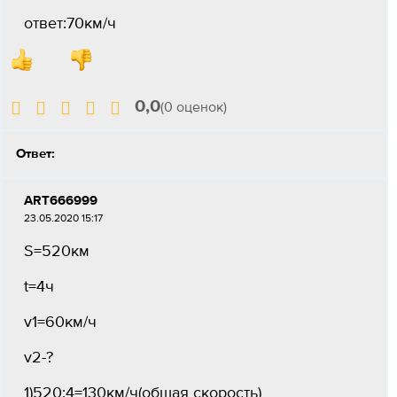
ответ:70км/ч
0,0
(0 оценок)
Ответ:
ART666999
23.05.2020 15:17
S=520км
t=4ч
v1=60км/ч
v2-?
1)520:4=130км/ч(общая скорость)