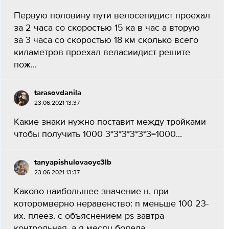
Первую половину пути велосепидист проехал
за 2 часа со скоростью 15 ка в час а вторую
за 3 часа со скоростью 18 км сколько всего
киламетров проехал веласиидист решите
пож...
tarasovdanila
23.06.2021 13:37
Какие знаки нужно поставит между тройками
чтобы получить 1000 3*3*3*3*3*3=1000...
tanyapishulovaoyc3lb
23.06.2021 13:37
Каково наибольшее значение н, при
которомверно неравенство: n меньше 100 23-
их. плеез. с объяснением ps завтра
контрольная, а я месяц болела...